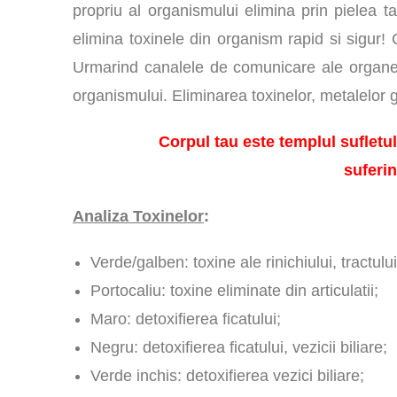
propriu al organismului elimina prin pielea 
elimina toxinele din organism rapid si sigur! C
Urmarind canalele de comunicare ale organelor
organismului. Eliminarea toxinelor, metalelor g
Corpul tau este templul sufletului si e
suferin
Analiza Toxinelor
:
Verde/galben: toxine ale rinichiului, tractulu
Portocaliu: toxine eliminate din articulatii;
Maro: detoxifierea ficatului;
Negru: detoxifierea ficatului, vezicii biliare;
Verde inchis: detoxifierea vezici biliare;