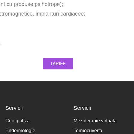
ment cu produse psihotrope);
ctromagnetice, implanturi cardiacee;
.
TARIFE
Servicii
Servicii
Criolipoliza
Mezoterapie virtuala
Endermologie
Termocuverta