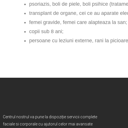
psoriazis, boli de piele, boli psihice (trata
transplant de organe, cei ce au aparate ele
femei gravide, femei care alapteaza la san;
copii sub 8 ani;
persoane cu leziuni externe, rani la picioare
Centrul nostrul va pune la dispoziție servicii complete
faciale si corporale cu ajutorul celor mai avansate