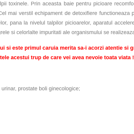
talpii toxinele. Prin aceasta baie pentru picioare rec
el mai verstil echipament de detoxifiere functioneaza pe p
, pana la nivelul talpilor picioarelor, aparatul acceler
rele si celorlalte impuritati ale organismului se realizea
ste primul caruia merita sa-i acorzi atentie si gri
tele acestui trup de care vei avea nevoie toata viata !
i urinar, prostate boli ginecologice;