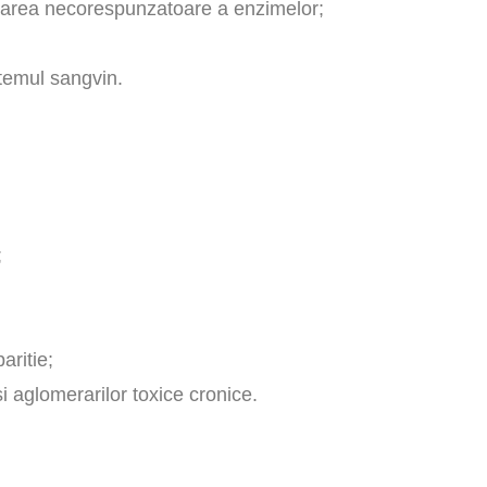
ionarea necorespunzatoare a enzimelor;
stemul sangvin.
;
aritie;
i aglomerarilor toxice cronice.