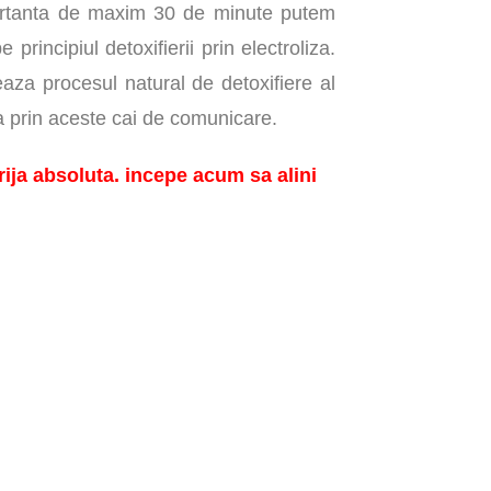
omfortanta de maxim 30 de minute putem
rincipiul detoxifierii prin electroliza.
eaza procesul natural de detoxifiere al
za prin aceste cai de comunicare.
ja absoluta. incepe acum sa alini