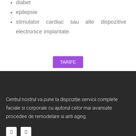
diabet
epilepsie
stimulator cardiac sau alte dispozitive
electronice implantate.
TARIFE
Centrul nostrul va pune la dispoziție servicii complete
faciale si corporale cu ajutorul celor mai avansate
procedee de remodelare si anti aging.