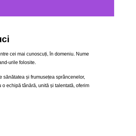
uci
 dintre cei mai cunoscuți, în domeniu. Nume
nd-urile folosite.
 de sănătatea și frumusețea sprâncenelor,
Cu o echipă tânără, unită și talentată, oferim