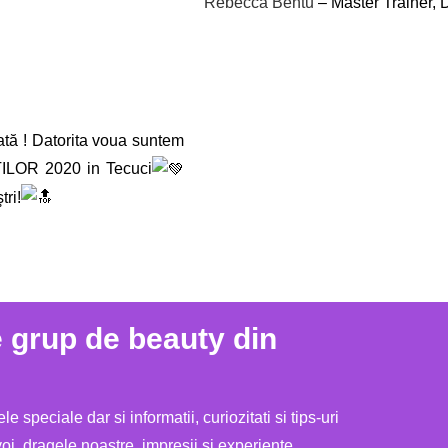
Rebecca Bentu
– Master Trainer,
ată ! Datorita voua suntem
ȚILOR 2020 in Tecuci
tri!
e grup de beauty din
ele speciale dar si informatii, curiozitati si tips-uri
voi, dragele noastre, impresii si experiente.