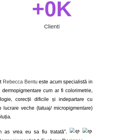
+
0
K
Clienti
at
Rebecca Bentu
este acum specialistă in
 dermopigmentare cum ar fi colorimetrie,
ogie, corecții dificile și indepartare cu
o lucrare veche (tatuaj/ micropigmentare)
luția.
um as vrea eu sa fiu tratată”.