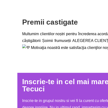
Premii castigate
Multumim clientilor noștri pentru încrederea acord
câștigătorii Șoimii frumuseții ALEGEREA CLIEN
Motivaţia noastră este satisfacţia clienţilor noş
Inscrie-te in cel mai mar
Tecuci
Inscrie-te in grupul nostru si vei fi la curent cu ofert
despre ingrijire. Nu in ultimul rand, impartasim cu 