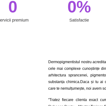
0
0
%
ervicii premium
Satisfactie
Dermopigmentistul nostru acredit
cele mai complexe cunoștințe din
arhitectura sprancenei, pigmentol
substanța chimica.Daca și tu ai 
care te nemulțumește, noi avem so
“Tratez fiecare clienta exact c