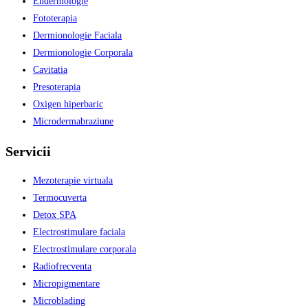
Endermologie
Fototerapia
Dermionologie Faciala
Dermionologie Corporala
Cavitatia
Presoterapia
Oxigen hiperbaric
Microdermabraziune
Servicii
Mezoterapie virtuala
Termocuverta
Detox SPA
Electrostimulare faciala
Electrostimulare corporala
Radiofrecventa
Micropigmentare
Microblading