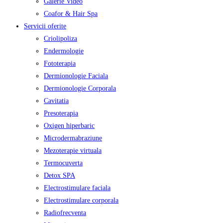
Galerie Video
Coafor & Hair Spa
Servicii oferite
Criolipoliza
Endermologie
Fototerapia
Dermionologie Faciala
Dermionologie Corporala
Cavitatia
Presoterapia
Oxigen hiperbaric
Microdermabraziune
Mezoterapie virtuala
Termocuverta
Detox SPA
Electrostimulare faciala
Electrostimulare corporala
Radiofrecventa