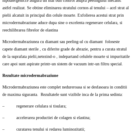
hipoalergenicce asigura un mai bun control asupra peelingului mecanic
astfel realizat. Se obtine eliminarea stratului cornos al tenului – acel strat al
pielii alcatuit in principal din celule moarte. Exfolierea acestui strat prin
microdermabraziune aduce dupa sine o excelenta regenerare celulara, si
reechilibrarea fibrelor de elastina
Microdermabraziunea cu diamant sau peeling-ul cu diamant foloseste
capete diamant sterile , cu diferite grade de abrazie, pentru a curata stratul
de la suprafata pielii,netezind-o , indepartand celulele moarte si impuritatile
care apoi sunt aspirate printr-un sistem de vacuum intr-un filtru special.
Rezultate microdermabraziune
Microdermabraziunea este complet nedureroasa si se desfasoara in conditii
de maxima siguranta. Rezultatele sunt vizibile inca de la prima sedinta:
– regenerare celulara si tisulara;
– accelerarea productiei de colagen si elastina;
– curatarea tenului si redarea luminozitatii;