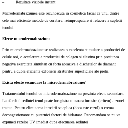
– Rezultate vizibile instant
Microdermabraziunea este recunoscuta in cosmetica facial ca unul dintre
cele mai eficiente metode de curatare, reimprospatare si refacere a supletii
tenului.
Efecte microdermabraziune
Prin microdermabraziune se realizeaza o excelenta stimulare a productiei de
celule noi, o accelerare a productiei de colagen si elastina prin presiunea
negativa exercitata simultan cu forta abraziva a dischetelor de diamant
pentru a dubla eficienta exfolierii straturilor superficiale ale pielii.
Exista efecte secundare la microdermabraziune?
Tratamentului tenului cu microdermabraziune nu prezinta efecte secundare.
La sfarsitul sedintei tenul poate inregistra o usoara inrosire (eritem) a zonei
tratate. Pentru eliminarea inrosirii se aplica (daca este cazul) o crema
decongestionante cu puternici factori de hidratare. Recomandam sa nu va
expuneti razelor UV imediat dupa efectuarea sedintei