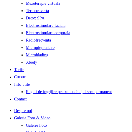
Mezoterapie virtuala
Termocuverta
Detox SPA
Electrostimulare faciala
Electrostimulare corporala
Radiofrecventa
Micropigmentare
Microblading
Xbody
Tarife
Cursuri
Info utile
Reguli de îngrijire pentru machiajul semipermanent
Contact
Despre noi
Galerie Foto & Video
Galerie Foto